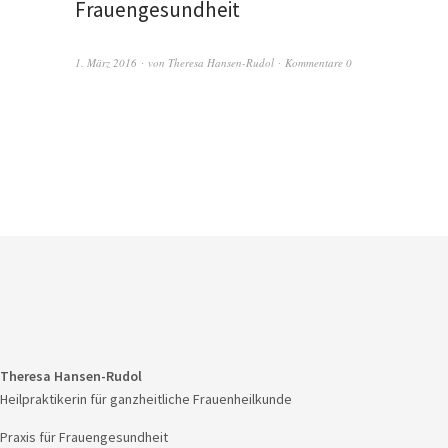
Frauengesundheit
1. März 2016
von
Theresa Hansen-Rudol
Kommentare 0
Theresa Hansen-Rudol
Heilpraktikerin für ganzheitliche Frauenheilkunde
Praxis für Frauengesundheit