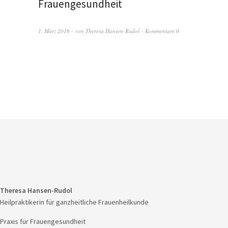
Frauengesundheit
1. März 2016
von
Theresa Hansen-Rudol
Kommentare 0
Theresa Hansen-Rudol
Heilpraktikerin für ganzheitliche Frauenheilkunde
Praxis für Frauengesundheit