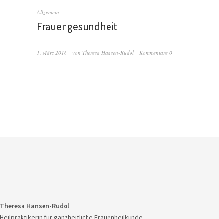
Allgemein
Frauengesundheit
1. März 2016
von
Theresa Hansen-Rudol
Kommentare 0
Theresa Hansen-Rudol
Heilpraktikerin für ganzheitliche Frauenheilkunde